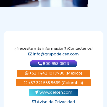
¿Necesita más información? ¡Contáctenos!
info@grupodelcen.com
800 953 0523
+52 1 442 181 9790 (México)
+57 321 535 9669 (Colombia)
www.delcen.com
Aviso de Privacidad