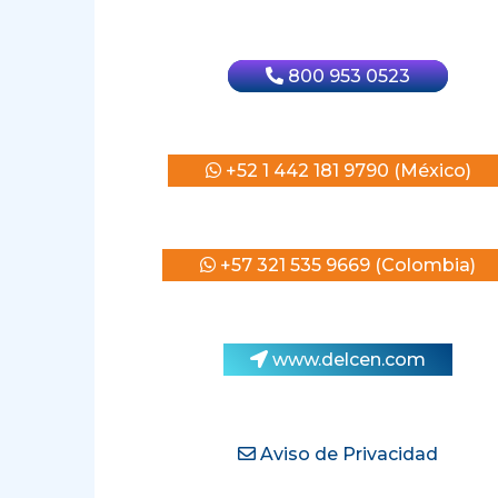
800 953 0523
+52 1 442 181 9790 (México)
+57 321 535 9669 (Colombia)
www.delcen.com
Aviso de Privacidad